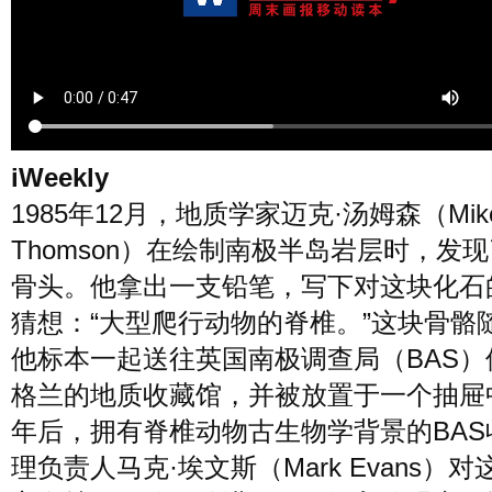
风尚
美容
时尚
明星
生活
文化
美食
旅游
iWeekly
1985年12月，地质学家迈克·汤姆森（Mik
周末
城市
玩物
Thomson）在绘制南极半岛岩层时，发
骨头。他拿出一支铅笔，写下对这块化石
短片
时事
潮流
艺术
猜想：“大型爬行动物的脊椎。”这块骨骼
他标本一起送往英国南极调查局（BAS）
格兰的地质收藏馆，并被放置于一个抽屉中
年后，拥有脊椎动物古生物学背景的BAS
理负责人马克·埃文斯（Mark Evans）