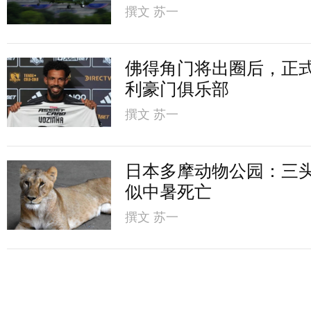
撰文
苏一
佛得角门将出圈后，正
利豪门俱乐部
撰文
苏一
日本多摩动物公园：三
似中暑死亡
撰文
苏一