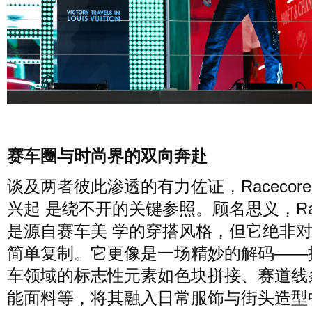
风尚
美容
时尚
明星
生活
文化
美食
旅游
周末
城市
玩物
赛车圈与时尚界的双向奔赴
谈及两者彼此渗透的有力佐证，Racecor
短片
时事
潮流
艺术
兴起 是绕不开的关键参照。顾名思义，Race
是源自赛车美 学的穿搭风格，但它绝非
简单复制。它更像是一场精妙的解码——
车领域的标志性元素如色块拼接、赛道线
能面料等，将其融入日常服饰与街头造型