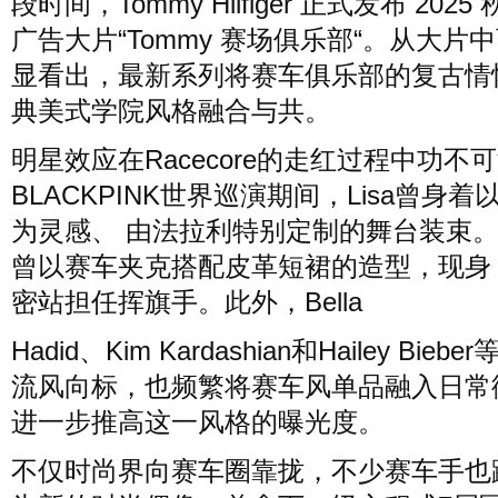
段时间，Tommy Hilfiger 正式发布 202
广告大片“Tommy 赛场俱乐部“。从大片
显看出，最新系列将赛车俱乐部的复古情
典美式学院风格融合与共。
明星效应在Racecore的走红过程中功不
BLACKPINK世界巡演期间，Lisa曾身着
为灵感、 由法拉利特别定制的舞台装束。R
曾以赛车夹克搭配皮革短裙的造型，现身 
密站担任挥旗手。此外，Bella
Hadid、Kim Kardashian和Hailey Bieb
流风向标，也频繁将赛车风单品融入日常
进一步推高这一风格的曝光度。
不仅时尚界向赛车圈靠拢，不少赛车手也