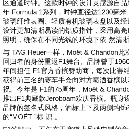
区通道时钟。这款时钟的设计灵感源自品牌
年 Formula 1系列，时钟直径达1200毫
玻璃纤维表圈、轻质有机玻璃表盘以及经
设计更加清晰易读的铝质指针，采用高亮度
照明，确保在不同光线的环境下依 然清
与 TAG Heuer一样，Mo
ë
t & Chando
回归者的身份重返F1舞台。品牌曾于1960至
年间担任 F1官方香槟赞助商，每次比赛
获得前三名的赛车手会向对方喷洒香槟以
祝。今年是 F1的75周年，Mo
ë
t & Chan
推出F1典藏款Jeroboam欢庆香槟。瓶身
品牌的签名式风格，酒标上下及两侧均饰
的“MO
Ë
T ”标 识 。