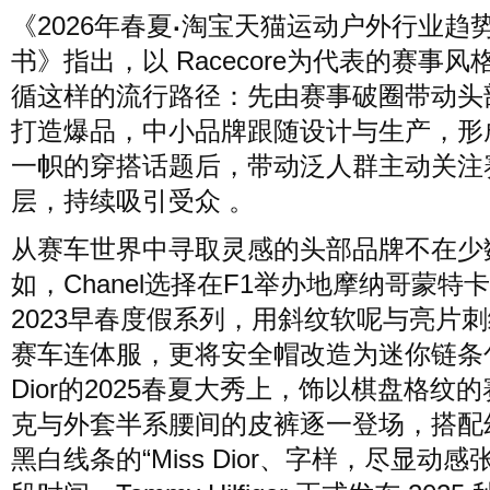
《2026年春夏
淘宝天猫运动户外行业趋
·
书》指出，以 Racecore为代表的赛事风
循这样的流行路径：先由赛事破圈带动头
打造爆品，中小品牌跟随设计与生产，形
一帜的穿搭话题后，带动泛人群主动关注
层，持续吸引受众 。
从赛车世界中寻取灵感的头部品牌不在少
如，Chanel选择在F1举办地摩纳哥蒙特
2023早春度假系列，用斜纹软呢与亮片
赛车连体服，更将安全帽改造为迷你链条
Dior的2025春夏大秀上，饰以棋盘格纹
克与外套半系腰间的皮裤逐一登场，搭配
黑白线条的“Miss Dior、字样，尽显动