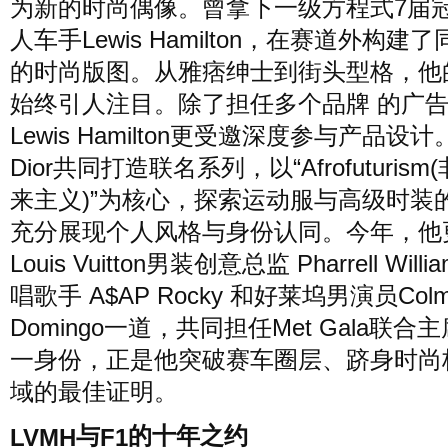
为新的时尚偶像。曾拿下一级方程式7届
人车手Lewis Hamilton，在赛道外构建
的时尚版图。从雅痞绅士到街头型格，他
始终引人注目。除了担任多个品牌 的广
Lewis Hamilton更受邀深度参与产品设
Dior共同打造联名系列，以“Afrofuturism
来主义)”为核心，探索运动服与高级时装
充分展现个人风格与身份认同。今年，他
Louis Vuitton男装创意总监 Pharrell Will
唱歌手 A$AP Rocky 和好莱坞男演员Colm
Domingo一道，共同担任Met Gala联合
一身份，正是他突破赛车圈层、跻身时尚
域的最佳证明。
与
的十年之约
LVMH
F1