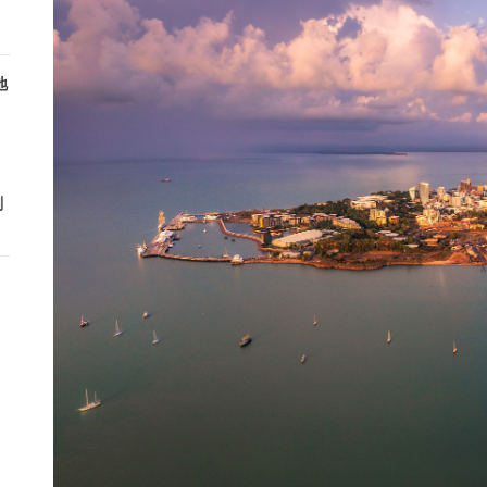
地
，
、
刻