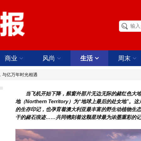
商业
风尚
生活
周末
地，与亿万年时光相遇
当飞机开始下降，舷窗外那片无边无际的赭红色大
地（Northern Territory）为“地球上最后的处
的生存印记，也孕育着澳大利亚最丰富的野生动植物生
干的赭石痕迹……共同镌刻着这颗星球最为浓墨重彩的