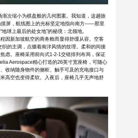
东机场渐次缩小为棋盘般的几何图案。我知道，这趟旅
触摸屏，航线图上的光标坚定地指向南方——那里
“地球上最后的处女地”的秘境：北领地。
航程因新加坡航空的商务舱而显得舒缓从容。空客
色交织的主调，点缀着南洋风情的纹理。柔和的间接
虑。座椅采用前向式1-2-1交错排列布局，保证
a Aerospace精心打造的26英寸宽座椅，可随心
层、收纳随身物件的侧柜、触手可及的充电接口与
万米高空也变得柔软。入夜后，座椅几乎无声地舒