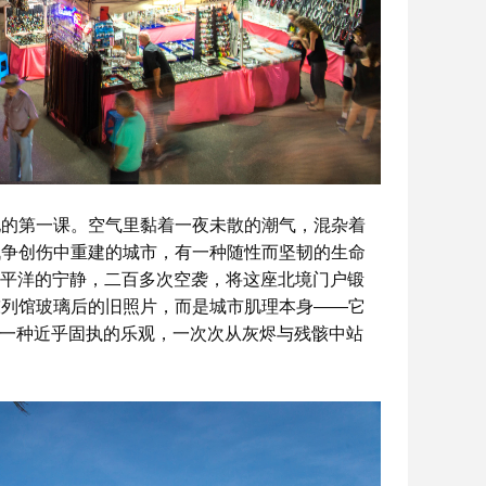
地的第一课。空气里黏着一夜未散的潮气，混杂着
战争创伤中重建的城市，有一种随性而坚韧的生命
南太平洋的宁静，二百多次空袭，将这座北境门户锻
陈列馆玻璃后的旧照片，而是城市肌理本身——它
又以一种近乎固执的乐观，一次次从灰烬与残骸中站