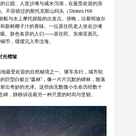
然的公园、人造沙滩与咸水泻湖，在最受欢迎的浪
不容错过的斯托克斯山码头（Stokes Hill
湾游船与水上摩托探险的出发点。傍晚，沿着明迪尔
肉和新鲜椰子汁的香味。一位原住民老人坐在沙滩
呼吸。肤色各异的人们——原住民、东南亚面孔、
的铜币，缓缓沉入帝汶海。
时光褶皱
领地最受欢迎的自然秘境之一。驱车东行，城市轮
的巨型白蚁丘“森林”，像一片片沉默的碑林，散落
反射出奇妙的光泽。这些由无数微小生命历经数十
纪念碑，静静诉说着另一种尺度的时间与坚韧。