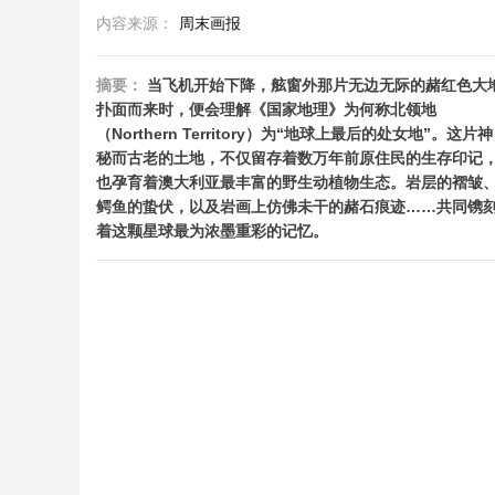
内容来源：
周末画报
摘要：
当飞机开始下降，舷窗外那片无边无际的赭红色大
扑面而来时，便会理解《国家地理》为何称北领地
（Northern Territory）为“地球上最后的处女地”。这片神
秘而古老的土地，不仅留存着数万年前原住民的生存印记
也孕育着澳大利亚最丰富的野生动植物生态。岩层的褶皱
鳄鱼的蛰伏，以及岩画上仿佛未干的赭石痕迹……共同镌
着这颗星球最为浓墨重彩的记忆。