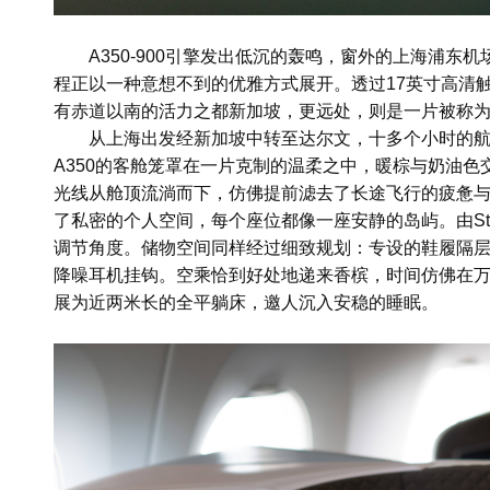
A350-900引擎发出低沉的轰鸣，窗外的上海浦
程正以一种意想不到的优雅方式展开。透过17英寸高清
有赤道以南的活力之都新加坡，更远处，则是一片被称为
从上海出发经新加坡中转至达尔文，十多个小时的
A350的客舱笼罩在一片克制的温柔之中，暖棕与奶油
光线从舱顶流淌而下，仿佛提前滤去了长途飞行的疲惫与焦
了私密的个人空间，每个座位都像一座安静的岛屿。由Steli
调节角度。储物空间同样经过细致规划：专设的鞋履隔
降噪耳机挂钩。空乘恰到好处地递来香槟，时间仿佛在
展为近两米长的全平躺床，邀人沉入安稳的睡眠。