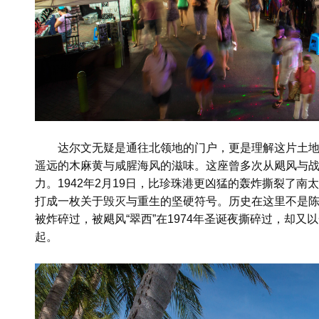
达尔文无疑是通往北领地的门户，更是理解这片土
遥远的木麻黄与咸腥海风的滋味。这座曾多次从飓风与
力。1942年2月19日，比珍珠港更凶猛的轰炸撕裂了
打成一枚关于毁灭与重生的坚硬符号。历史在这里不是
被炸碎过，被飓风“翠西”在1974年圣诞夜撕碎过，却
起。