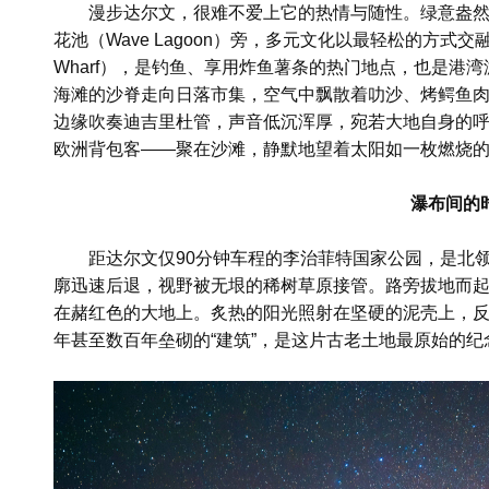
漫步达尔文，很难不爱上它的热情与随性。绿意盎
花池（Wave Lagoon）旁，多元文化以最轻松的方式交融。
Wharf），是钓鱼、享用炸鱼薯条的热门地点，也是港
海滩的沙脊走向日落市集，空气中飘散着叻沙、烤鳄鱼
边缘吹奏迪吉里杜管，声音低沉浑厚，宛若大地自身的
欧洲背包客——聚在沙滩，静默地望着太阳如一枚燃烧
瀑布间的
距达尔文仅90分钟车程的李治菲特国家公园，是北
廓迅速后退，视野被无垠的稀树草原接管。路旁拔地而起
在赭红色的大地上。炙热的阳光照射在坚硬的泥壳上，
年甚至数百年垒砌的“建筑”，是这片古老土地最原始的