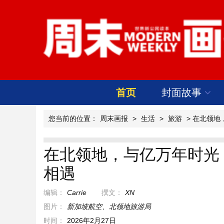
首页
封面故事
您当前的位置：
周末画报
>
生活
>
旅游
> 在北领
在北领地，与亿万年时光
相遇
编辑：
Carrie
撰文：
XN
图片：
新加坡航空、北领地旅游局
时间：
2026年2月27日