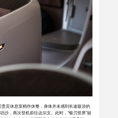
is银刃贵宾休息室稍作休整，身体并未感到长途跋涉的
叻沙，再次登机前往达尔文。此时，“银刃世界”娱