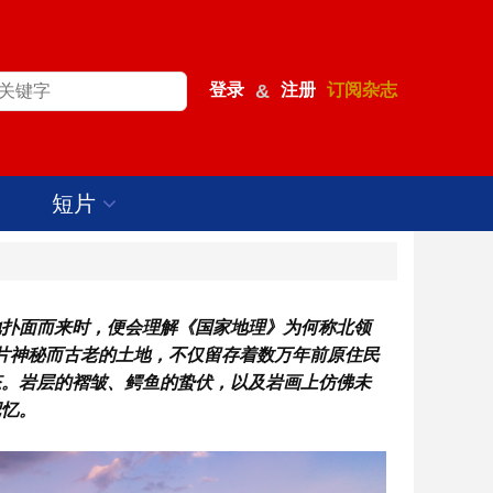
登录
&
注册
订阅杂志
短片
地扑面而来时，便会理解《国家地理》为何称北领
女地”。这片神秘而古老的土地，不仅留存着数万年前原住民
态。岩层的褶皱、鳄鱼的蛰伏，以及岩画上仿佛未
记忆。