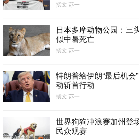
撰文
苏一
日本多摩动物公园：三
似中暑死亡
撰文
苏一
特朗普给伊朗“最后机会
动斩首行动
撰文
苏一
世界狗狗冲浪赛加州登
民众观赛