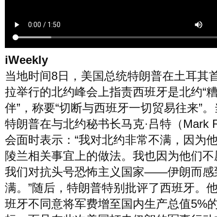
风尚
美容
时尚
明星
生活
文化
美食
旅游
iWeekly
当地时间8日，美国总统特朗普在土耳其
拉举行的北约峰会上指责西班牙是北约“
周末
城市
玩物
伴”，称要“切断与西班牙一切贸易往来”
特朗普在与北约秘书长马克·吕特（Mark Ru
短片
时事
潮流
艺术
会面时表示：“我对北约非常不满，因为
陵兰相关事宜上的做法。我也因为他们不
我们对抗头号恐怖主义国家——伊朗而感
满。”随后，特朗普特别批评了西班牙。
班牙不同意将军费增至国内生产总值5%