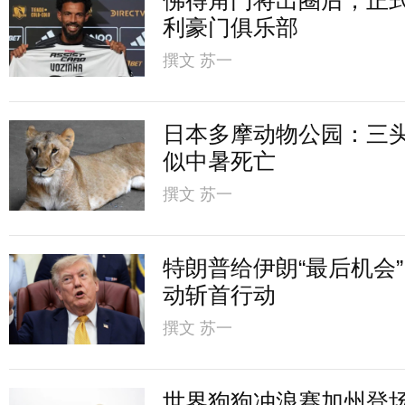
利豪门俱乐部
撰文
苏一
日本多摩动物公园：三
似中暑死亡
撰文
苏一
特朗普给伊朗“最后机会
动斩首行动
撰文
苏一
世界狗狗冲浪赛加州登