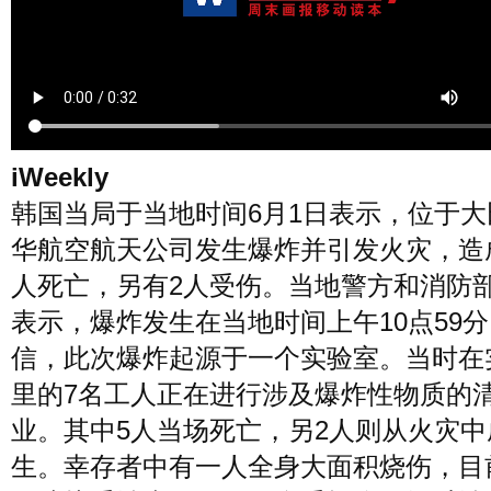
风尚
美容
时尚
明星
生活
文化
美食
旅游
iWeekly
韩国当局于当地时间6月1日表示，位于大
周末
城市
玩物
华航空航天公司发生爆炸并引发火灾，造
人死亡，另有2人受伤。当地警方和消防
短片
时事
潮流
艺术
表示，爆炸发生在当地时间上午10点59
信，此次爆炸起源于一个实验室。当时在
里的7名工人正在进行涉及爆炸性物质的
业。其中5人当场死亡，另2人则从火灾中
生。幸存者中有一人全身大面积烧伤，目