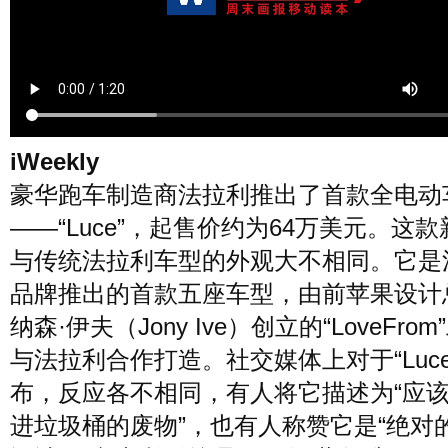
风尚
美容
时尚
明星
生活
文化
美食
旅游
iWeekly
豪华跑车制造商法拉利推出了首款全电动
周末
城市
玩物
——“Luce”，起售价约为64万美元。这
与传统法拉利车型的外观大不相同。它是
短片
时事
潮流
艺术
品牌推出的首款五座车型，由前苹果设计
纳森·伊夫（Jony Ive）创立的“LoveFro
与法拉利合作打造。社交媒体上对于“Luce
布，反应各不相同，有人将它描述为“应
进垃圾桶的废物”，也有人称赞它是“绝对