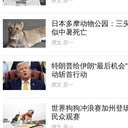
撰文
苏一
日本多摩动物公园：三
似中暑死亡
撰文
苏一
特朗普给伊朗“最后机会
动斩首行动
撰文
苏一
世界狗狗冲浪赛加州登
民众观赛
撰文
苏一