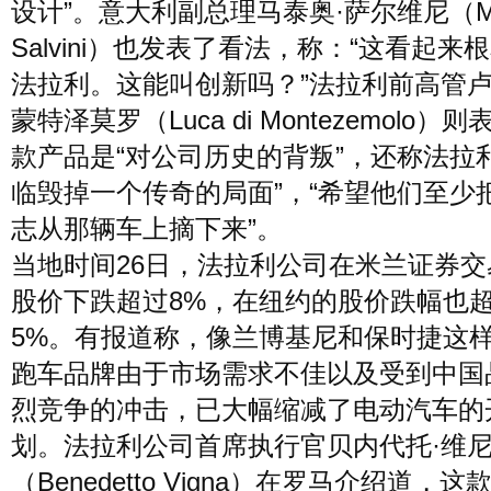
设计”。意大利副总理马泰奥·萨尔维尼（Mat
Salvini）也发表了看法，称：“这看起来
法拉利。这能叫创新吗？”法拉利前高管卢
蒙特泽莫罗（Luca di Montezemolo）
款产品是“对公司历史的背叛”，还称法拉
临毁掉一个传奇的局面”，“希望他们至少
志从那辆车上摘下来”。
当地时间26日，法拉利公司在米兰证券交
股价下跌超过8%，在纽约的股价跌幅也
5%。有报道称，像兰博基尼和保时捷这
跑车品牌由于市场需求不佳以及受到中国
烈竞争的冲击，已大幅缩减了电动汽车的
划。法拉利公司首席执行官贝内代托·维
（Benedetto Vigna）在罗马介绍道，这