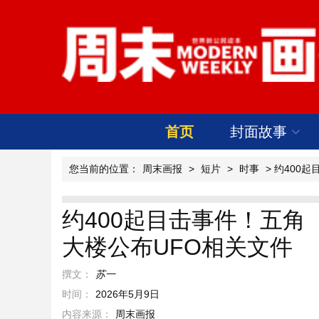
首页
封面故事
您当前的位置：
周末画报
>
短片
>
时事
> 约400
约400起目击事件！五角
大楼公布UFO相关文件
撰文：
苏一
时间：
2026年5月9日
内容来源：
周末画报