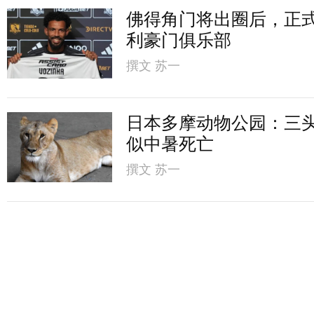
佛得角门将出圈后，正
利豪门俱乐部
撰文
苏一
日本多摩动物公园：三
似中暑死亡
撰文
苏一