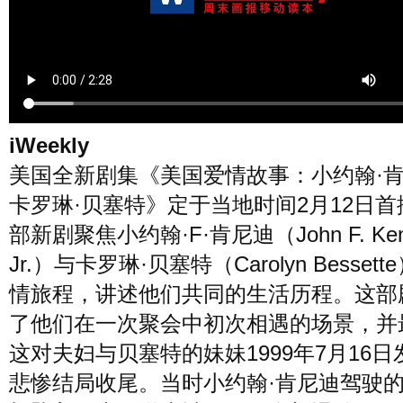
风尚
美容
时尚
明星
生活
文化
美食
旅游
iWeekly
美国全新剧集《美国爱情故事：小约翰·
周末
城市
玩物
卡罗琳·贝塞特》定于当地时间2月12日首
部新剧聚焦小约翰·F·肯尼迪（John F. Ken
短片
时事
潮流
艺术
Jr.）与卡罗琳·贝塞特（Carolyn Besset
情旅程，讲述他们共同的生活历程。这部
了他们在一次聚会中初次相遇的场景，并
这对夫妇与贝塞特的妹妹1999年7月16日
悲惨结局收尾。当时小约翰·肯尼迪驾驶