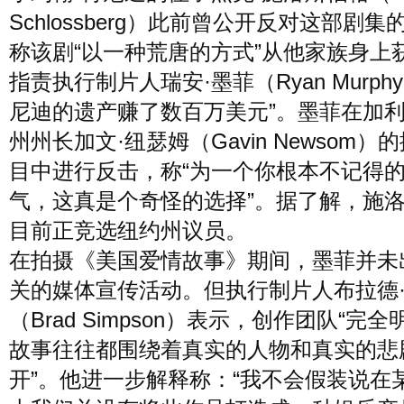
Schlossberg）此前曾公开反对这部剧集
称该剧“以一种荒唐的方式”从他家族身上
指责执行制片人瑞安·墨菲（Ryan Murph
尼迪的遗产赚了数百万美元”。墨菲在加
州州长加文·纽瑟姆（Gavin Newsom）
目中进行反击，称“为一个你根本不记得
气，这真是个奇怪的选择”。据了解，施
目前正竞选纽约州议员。
在拍摄《美国爱情故事》期间，墨菲并未
关的媒体宣传活动。但执行制片人布拉德
（Brad Simpson）表示，创作团队“完
故事往往都围绕着真实的人物和真实的悲
开”。他进一步解释称：“我不会假装说在