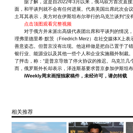
据了解，这是自2022年3月以来，俄乌双方首次直
面，和平谈判就不会有任何进展。代表美国出席此次会议的美国
土耳其表示，美方对在伊斯坦布尔举行的乌克兰谈判“没
点击顶图观看完整视频
对于俄方并未派出高级代表团出席和平谈判的情况
理弗里德里希·默茨（Friedrich Merz）在社交媒
善意姿态。但普京没有出现。他这样做是把自己置于了错
银行业、能源业以及其他一些个人和企业实施额外制裁
了抨击，称：“是普京导致了停火协议的推迟。乌克兰几个
而，俄罗斯外长却表示，泽连斯基要求普京参加伊斯坦布
iWeekly周末画报独家稿件，未经许可，请勿转载
相关推荐