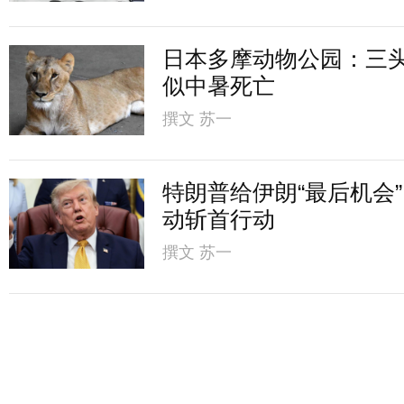
日本多摩动物公园：三
似中暑死亡
撰文
苏一
特朗普给伊朗“最后机会
动斩首行动
撰文
苏一