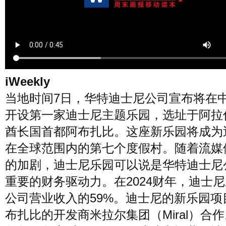
风尚
美容
时尚
明星
生活
文化
美食
旅游
iWeekly
当地时间7日，华特迪士尼公司宣布将在
周末
城市
玩物
开设第一家迪士尼主题乐园，选址于阿拉
酋长国首都阿布扎比。这座新乐园将成为
短片
时事
潮流
艺术
在全球范围内的第七个度假村。随着流媒
的加剧，迪士尼乐园可以说是华特迪士尼
重要的财务驱动力。在2024财年，迪士
公司营业收入的59%。迪士尼的新乐园项
布扎比的开发商米拉尔集团（Miral）合