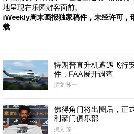
地呈现在乐园游客面前。
iWeekly周末画报独家稿件，未经许可，
载
特朗普直升机遭遇飞行
件，FAA展开调查
撰文
苏一
佛得角门将出圈后，正
利豪门俱乐部
撰文
苏一