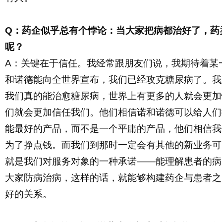
Q：药企似乎总有个悖论：当大家把病都治好了，药
呢？
A：关键在于信任。
我经常跟朋友们说，我期待
着
某
和诺德能
向全世界宣布，我们
已经攻克
糖尿病了。我
我们真的能治愈糖尿病，世界上
有
更多的人
就
会更加
们就会更加信任我们。
他们相信
诺和诺德可以给
人们
能最好的产品，而不是一个平庸的产品，
他们相信我
为了挣点钱。
而
我们到那时一定会有其他的
新
业务可
就是我们
对服务对象的一种承诺
——
能
理解
患者
的病
大家
防
病治
病，这样的话，
就
能够
构建药企
与患者之
好的关系。