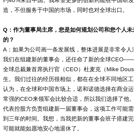
约
40%来自中国。我
希望更多的创新药能
在中国
研发
造，
不但
服务于中国的市场，同时也对全球出口。
Q：作为董事局主席，您是如何规划公司和您个人未
的？
A：如果为
公司画一条
发展
线，
整体进展是
非常令人
我们在组
建新的董事会，
还
任命了新的
全球
CEO—
全球总裁兼首席执行官（CEO）杜麦克（Mike Doust
生。我们过往的经历很相似，都在在全球不同地区工
认为，在全球和中国市场
上，诺和诺德选择在
商业运
常强的
CEO来领军
会
比较合适，所以我们选择了他
代表控股
方
负责组建新一届董事会，这
项工作
可能
需
到三年的时间。我想，当我把新的董事
会
班子搭建完
可能
就能如愿地安心地
退休了。