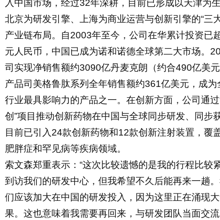
入中国市场，经过32年深耕，目前已形成以天津为
北京为研发引擎、上海为商业运营与创新引擎的“三大
产业链布局。自2003年至今，公司在华
累计投资已
元
人民币，中国已成为诺和诺德全球第二大市场。
2
司实现净销售额约3090亿丹麦克朗（约合490亿美
产品司美格鲁肽系列全年销售额约361亿美元，成为
行业最具影响力的产品之一。在创新方面，公司通过
创”项目推动创新药物在中国与全球同步研发、同步
目前已引入24款创新药物和12款创新注射装置，覆
肥胖症和罕见病等疾病领域。
索文森郑重表示：
“这次比较遗憾的是我的行程比较
到访我们的研发中心，但我希望不久后能再来一趟。
们应该加大在中国的研发投入，因为这里正在涌现大
果。这也意味着我需要再回来，与研发团队当面交流