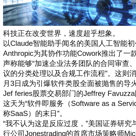
风尚
美容
时尚
明星
科技正在改变世界，速度超乎想象。
生活
文化
美食
旅游
以Claude智能助手闻名的美国人工智能
Anthropic为其协作功能Cowork推出了
周末
城市
玩物
声称能够“加速企业法务团队的合同审查
议的分类处理以及合规工作流程”。这则消
月3日成为引爆软件类股全面被抛售的导
短片
时事
潮流
艺术
Jef feries股票交易部门的Jeffrey Favuz
这天为“软件即服务（Software as a Serv
称SaaS）的末日”。
“我不认为这是反应过度，”美国证券研究
行公司Jonestrading的首席市场策略师Mich