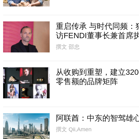
重启传承 与时代同频：
访FENDI董事长兼首席
撰文
邵忠
从收购到重塑，建立32
零售额的品牌矩阵
阿联酋：中东的智驾雄
撰文
Qii,Amen