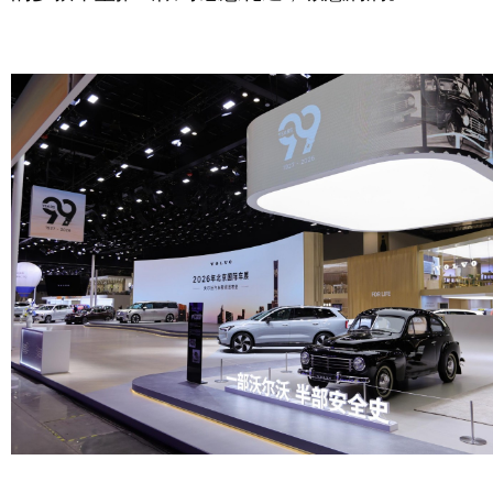
风尚
美容
时尚
明星
生活
文化
美食
旅游
周末
城市
玩物
短片
时事
潮流
艺术