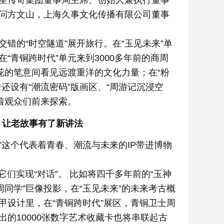
星传奇集团董事局主席、创始人兼执行董事
问方文山，上海久事文化传播有限公司董事
错的“时空隧道”展开旅行。在“玉见未来”单
“青铜跨时代”单元来到3000多年前的商周
花的笔意间看见远渡重洋的文化力量；在“粉
还设有“潮流密码”版画区、“周游记沉浸空
待着观众们前来探索。
 让老故事有了新讲法
”这个代表着青春、潮流与未来的IP带进博物
们实现“对话”。 比如将四千多年前的“玉神
周同学”巨像投影，在“玉见未来”的未来考古概
甲设计里，在“青铜跨时代”展区，青铜卫士周
的10000张数字艺术收藏卡也将串联起古