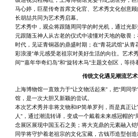
级巡视员程梅红，上海博物馆党委书记汤世芬，巨
马心婷，巨星传奇首席文化官、艺术秀文化创意顾
长胡喆共同为艺术秀启幕。
艺术秀中，观众将跟随周同学的时光机，通过光影交
元跟随玉神人从古老的仪式中读懂对天地的敬畏；在
时代，见证青铜器的鼎盛时期；在“青花武馆”从青
彩浪漫”单元感受老祖宗对美好生活的向往。艺术秀
间”“嘉年华奇幻岛”和“旋转木马”主题文创区，等
传统文化遇见潮流艺术
上海博物馆一直致力于“让文物活起来”，把“周同学
馆，是一次大胆又新颖的尝试。
本次艺术秀并非将文物和IP简单罗列，而是真正让它
人”，通过潮流转译，变成一个戴着未来感冠帽的“
念展区展现中国玉石之美；将大克鼎的元素融入铠
同学将守护着老祖宗的文化宝藏，古钱币造型创造出