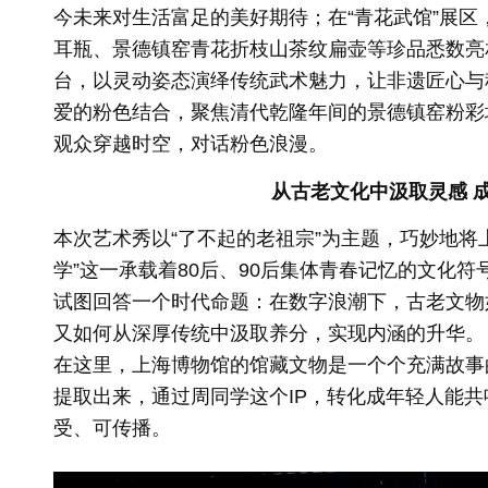
今未来对生活富足的美好期待；在“青花武馆”展
耳瓶、景德镇窑青花折枝山茶纹扁壶等珍品悉数亮
台，以灵动姿态演绎传统武术魅力，让非遗匠心与
爱的粉色结合，聚焦清代乾隆年间的景德镇窑粉彩
观众穿越时空，对话粉色浪漫。
从古老文化中汲取灵感 
本次艺术秀以“了不起的老祖宗”为主题，巧妙地将
学”这一承载着80后、90后集体青春记忆的文化
试图回答一个时代命题：在数字浪潮下，古老文物
又如何从深厚传统中汲取养分，实现内涵的升华。
在这里，上海博物馆的馆藏文物是一个个充满故事
提取出来，通过周同学这个IP，转化成年轻人能
受、可传播。