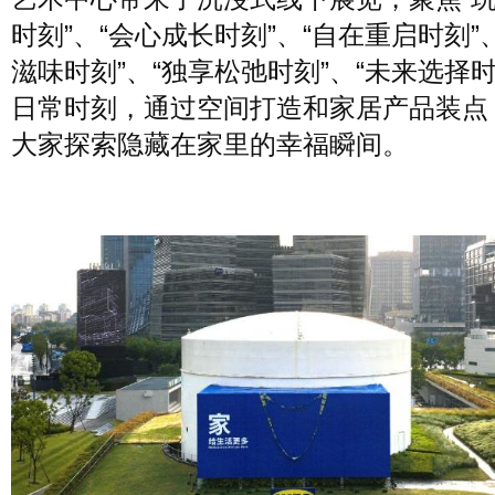
风尚
时刻”、“会心成长时刻”、“自在重启时刻”
美容
时尚
明星
滋味时刻”、“独享松弛时刻”、“未来选择时
日常时刻，通过空间打造和家居产品装点
生活
文化
美食
旅游
大家探索隐藏在家里的幸福瞬间。
周末
城市
玩物
短片
时事
潮流
艺术