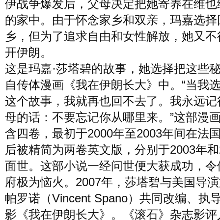
伊战争爆发后，父母决定把她寄养在维也
的家中。由于怀念家乡和双亲，玛嘉选择
乡，但为了追求自由和女性解放，她又不
开伊朗。
这是玛嘉·莎塔碧的故事，她选择把这些
自传体漫画《我在伊朗长大》中。“当我
这个故事，我就再也回不去了。我永远记
母的话：不要忘记你从哪里来。”这部漫
含四卷，最初于2000年至2003年间在法
后被精简为两卷英文版，分别于2003年和2
面世。这部小说一经问世便大获成功，令
府极为恼火。2007年，莎塔碧与美国导演
帕罗诺（Vincent Spano）共同改编、
影《我在伊朗长大》。《滚石》杂志影评