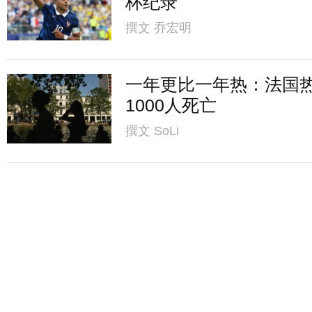
杯纪录
撰文
乔宏明
一年更比一年热：法国
1000人死亡
撰文
SoLi