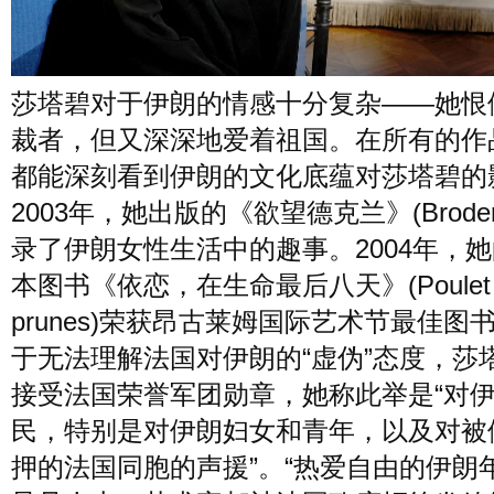
莎塔碧对于伊朗的情感十分复杂——她恨
裁者，但又深深地爱着祖国。在所有的作
都能深刻看到伊朗的文化底蕴对莎塔碧的
2003年，她出版的《欲望德克兰》(Broderi
录了伊朗女性生活中的趣事。2004年，
本图书《依恋，在生命最后八天》(Poulet 
prunes)荣获昂古莱姆国际艺术节最佳图
于无法理解法国对伊朗的“虚伪”态度，莎
接受法国荣誉军团勋章，她称此举是“对
民，特别是对伊朗妇女和青年，以及对被
押的法国同胞的声援”。“热爱自由的伊朗