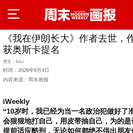
《我在伊朗长大》作者去世，
登录
获奥斯卡提名
撰文：SoLi
首页
时间：
2026年6月4日
内容来源：
周末画报
封面故事
iWeekly
“10岁时，我已经为当一名政治犯做好了
商业
会狠狠地打自己，用皮带抽自己，为的是
提前适应酷刑，无论如何都绝不供出朋友