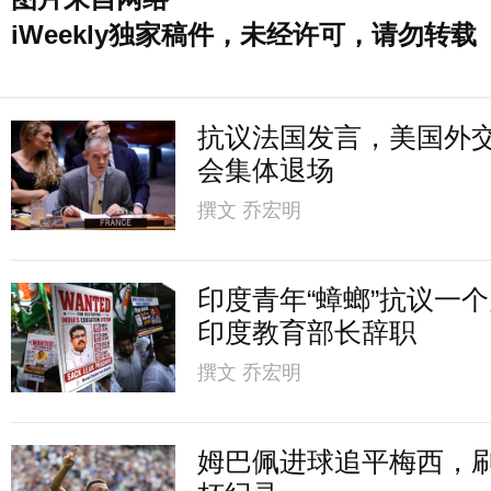
iWeekly独家稿件，未经许可，请勿转载
抗议法国发言，美国外
会集体退场
撰文
乔宏明
印度青年“蟑螂”抗议一
印度教育部长辞职
撰文
乔宏明
姆巴佩进球追平梅西，