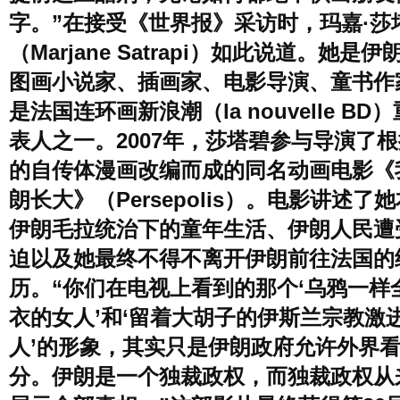
字。”在接受《世界报》采访时，玛嘉·莎
风尚
美容
时尚
明星
（Marjane Satrapi）如此说道。她是
图画小说家、插画家、电影导演、童书作
生活
文化
美食
旅游
是法国连环画新浪潮（la nouvelle BD
表人之一。2007年，莎塔碧参与导演了
的自传体漫画改编而成的同名动画电影《
周末
城市
玩物
朗长大》（Persepolis）。电影讲述了
伊朗毛拉统治下的童年生活、伊朗人民遭
短片
时事
潮流
艺术
迫以及她最终不得不离开伊朗前往法国的
历。“你们在电视上看到的那个‘乌鸦一样
衣的女人’和‘留着大胡子的伊斯兰宗教激
人’的形象，其实只是伊朗政府允许外界
分。伊朗是一个独裁政权，而独裁政权从