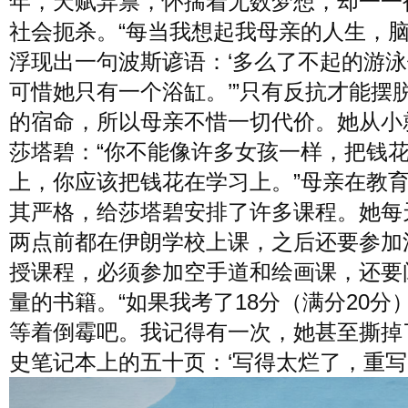
年，天赋异禀，怀揣着无数梦想，却一一
社会扼杀。“每当我想起我母亲的人生，
浮现出一句波斯谚语：‘多么了不起的游
可惜她只有一个浴缸。’”只有反抗才能摆
的宿命，所以母亲不惜一切代价。她从小
莎塔碧：“你不能像许多女孩一样，把钱
上，你应该把钱花在学习上。”母亲在教
其严格，给莎塔碧安排了许多课程。她每
两点前都在伊朗学校上课，之后还要参加
授课程，必须参加空手道和绘画课，还要
量的书籍。“如果我考了18分（满分20分
等着倒霉吧。我记得有一次，她甚至撕掉
史笔记本上的五十页：‘写得太烂了，重写！