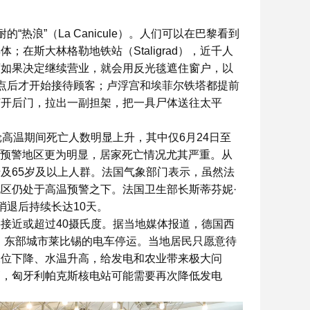
热浪”（La Canicule）。人们可以在巴黎看到
在斯大林格勒地铁站（Staligrad），近千人
店如果决定继续营业，就会用反光毯遮住窗户，以
点后才开始接待顾客；卢浮宫和埃菲尔铁塔都提前
打开后门，拉出一副担架，把一具尸体送往太平
高温期间死亡人数明显上升，其中仅6月24日至
红色预警地区更为明显，居家死亡情况尤其严重。从
涉及65岁及以上人群。法国气象部门表示，虽然法
区仍处于高温预警之下。法国卫生部长斯蒂芬妮·
天气消退后持续长达10天。
接近或超过40摄氏度。据当地媒体报道，德国西
，东部城市莱比锡的电车停运。当地居民只愿意待
水位下降、水温升高，给发电和农业带来极大问
高，匈牙利帕克斯核电站可能需要再次降低发电