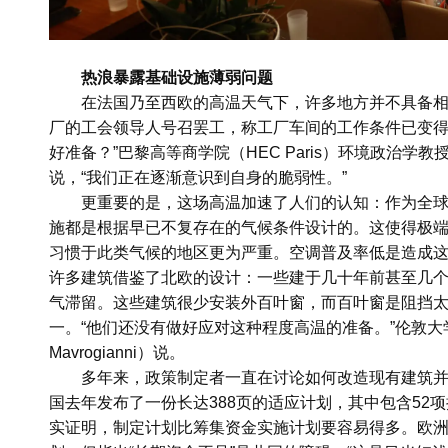
热浪暴露基础设施薄弱问题
在法国乃至西欧的高温天气下，许多地方并不具备相应
厂的工会领导人号召罢工，称工厂车间的工作条件已变得
好准备？”巴黎高等商学院（HEC Paris）环境政治学教授兼专
说，“我们正在逐渐意识到自身的脆弱性。”
更重要的是，这场高温加速了人们的认知：作为全
施都是根据早已不复存在的气候条件设计的。这使得极
习惯于此类气候的地区更为严重。空调普及率低是造成
许多建筑借鉴了北欧的设计：一些建于几十年前甚至几
气滞留。这些建筑很少安装外百叶窗，而百叶窗是阻挡
一。“他们还没有做好应对这种程度高温的准备。”伦敦大
Mavrogianni）说。
多年来，政策制定者一直在讨论如何改造现有建筑
国去年发布了一份长达388页的适应计划，其中包含52
实证明，制定计划比筹集资金实施计划要容易得多。欧