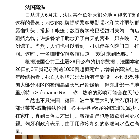
法国高温
自从进入6月末，法国甚至欧洲大部分地区迎来了难耐的“
这样的景象：地铁的标牌提醒乘客要勤喝水和关注弱势群体；
露宿街头，搭起了帐篷；数百所学校已经暂时关闭；商
阻挡光线；许多餐馆干脆放弃了白天的营业，只在晚上7
闭馆了。当然，人们也可以看到：司机停在医院门口，
间。这时，一名咖啡馆顾客插话道：“欢迎来到巴黎。”
根据法国公共卫生署28日公布的初步数据，法国本轮
26日的3天就记录到逾1000例超额死亡，增幅在高温
年龄结构看，死亡人数增加涉及所有年龄段，不过85%
国大部分地区的极端高温天气已经缓解，但东北部一些地
里斯特（Stéphanie Rist）称，热浪的影响可能会在
当然也不只法国。德国、波兰和意大利的气温预计将
部北莱茵-威斯特法伦州一条主要铁路线的列车班次减少
在家中，直到日落后才出门。极端高温也导致欧洲河流
题。匈牙利政府表示，由于用作冷却剂的多瑙河水温过
量。