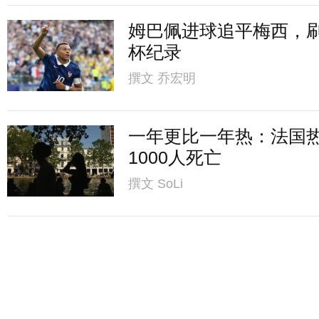
姆巴佩进球追平梅西，
杯纪录
撰文
乔宏明
一年更比一年热：法国
1000人死亡
撰文
SoLi