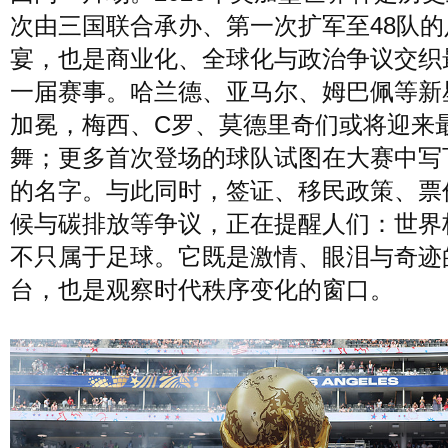
次由三国联合承办、第一次扩军至48队的
风尚
美容
时尚
明星
宴，也是商业化、全球化与政治争议交织
一届赛事。哈兰德、亚马尔、姆巴佩等新
生活
文化
美食
旅游
加冕，梅西、C罗、莫德里奇们或将迎来
舞；更多首次登场的球队试图在大赛中写
的名字。与此同时，签证、移民政策、票
周末
城市
玩物
候与碳排放等争议，正在提醒人们：世界
不只属于足球。它既是激情、眼泪与奇迹
短片
时事
潮流
艺术
台，也是观察时代秩序变化的窗口。