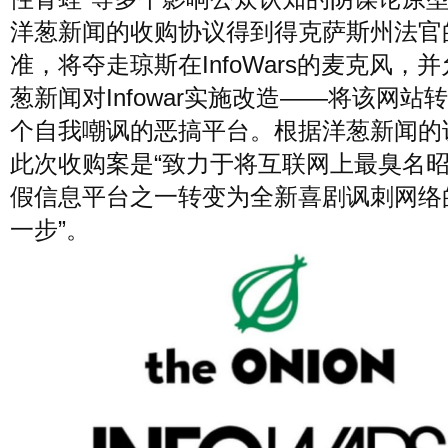
风尚
洋葱新闻的收购协议得到得克萨斯州法官
美容
时尚
明星
准，将夺走琼斯在InfoWars的麦克风，
葱新闻对Infowar实施改造——将该网站
生活
文化
美食
旅游
个自我嘲讽的恶搞平台。根据洋葱新闻的
此次收购案是“致力于将互联网上最臭名
周末
假信息平台之一转变为全新喜剧讽刺网络
城市
玩物
一步”。
短片
时事
潮流
艺术