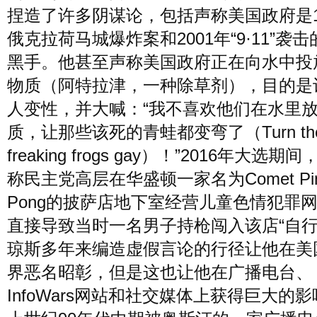
捏造了许多阴谋论，包括声称美国政府是1
俄克拉荷马城爆炸案和2001年“9·11”袭
黑手。他甚至声称美国政府正在向水中投
物质（阿特拉津，一种除草剂），目的是
人变性，并大喊：“我不喜欢他们在水里
质，让那些该死的青蛙都变弯了（Turn th
freaking frogs gay）！”2016年大选期
称民主党高层在华盛顿一家名为Comet Pi
Pong的披萨店地下室经营儿童色情犯罪
直接导致当时一名男子持枪闯入该店“自行
琼斯多年来编造虚假言论的行径让他在美
界恶名昭彰，但是这也让他在广播电台、
InfoWars网站和社交媒体上获得巨大的