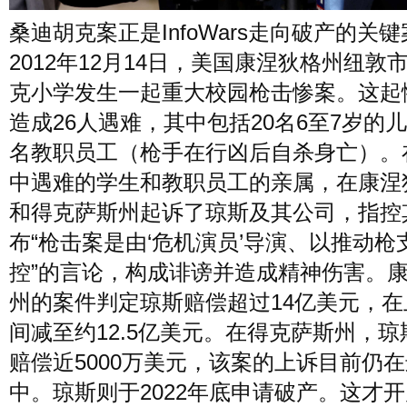
桑迪胡克案正是InfoWars走向破产的关
2012年12月14日，美国康涅狄格州纽敦
克小学发生一起重大校园枪击惨案。这起
造成26人遇难，其中包括20名6至7岁的儿
名教职员工（枪手在行凶后自杀身亡）。
中遇难的学生和教职员工的亲属，在康涅
和得克萨斯州起诉了琼斯及其公司，指控
布“枪击案是由‘危机演员’导演、以推动枪
控”的言论，构成诽谤并造成精神伤害。
州的案件判定琼斯赔偿超过14亿美元，在
间减至约12.5亿美元。在得克萨斯州，琼
赔偿近5000万美元，该案的上诉目前仍
中。琼斯则于2022年底申请破产。这才