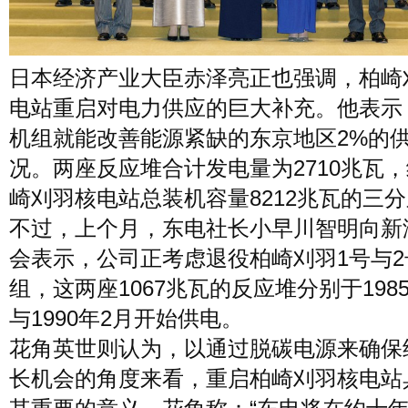
日本经济产业大臣赤泽亮正也强调，柏崎
电站重启对电力供应的巨大补充。他表示
机组就能改善能源紧缺的东京地区2%的
况。两座反应堆合计发电量为2710兆瓦
崎刈羽核电站总装机容量8212兆瓦的三
不过，上个月，东电社长小早川智明向新
会表示，公司正考虑退役柏崎刈羽1号与2
组，这两座1067兆瓦的反应堆分别于198
与1990年2月开始供电。
花角英世则认为，以通过脱碳电源来确保
长机会的角度来看，重启柏崎刈羽核电站