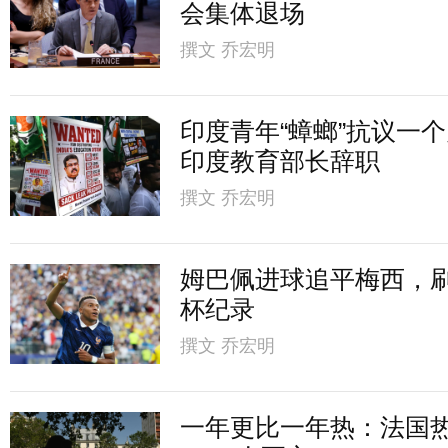
会集体退场
撰文
乔宏明
印度青年“蟑螂”抗议一
印度教育部长辞职
撰文
乔宏明
姆巴佩进球追平梅西，
杯纪录
撰文
乔宏明
一年更比一年热：法国