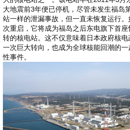
风尚
大地震前3年便已停机，尽管未发生福岛
美容
时尚
明星
站一样的泄漏事故，但一直未恢复运行。
次重启，它将成为福岛之后东电旗下首座
生活
文化
美食
旅游
转的核电站。这不仅意味着日本政府核电
一次巨大转向，也成为全球核能回潮的一
周末
性事件。
城市
玩物
短片
时事
潮流
艺术