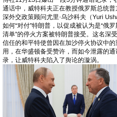
风尚
通话中，威特科夫正在教授俄罗斯总统普
美容
时尚
明星
深外交政策顾问尤里·乌沙科夫（Yuri Usha
如何“对付”特朗普，以促成被认为是“俄
生活
文化
美食
旅游
清单”的停火方案被特朗普接受。这名深
信任的和平特使曾因在加沙停火协议中的
周末
用，在华盛顿备受赞许，而如今泄露的通
城市
玩物
录，让威特科夫陷入了舆论的漩涡。
短片
时事
潮流
艺术