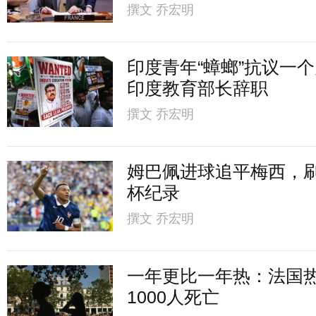
撰文
乔宏明
印度青年“蟑螂”抗议一
印度教育部长辞职
撰文
乔宏明
姆巴佩进球追平梅西，
杯纪录
撰文
乔宏明
一年更比一年热：法国
1000人死亡