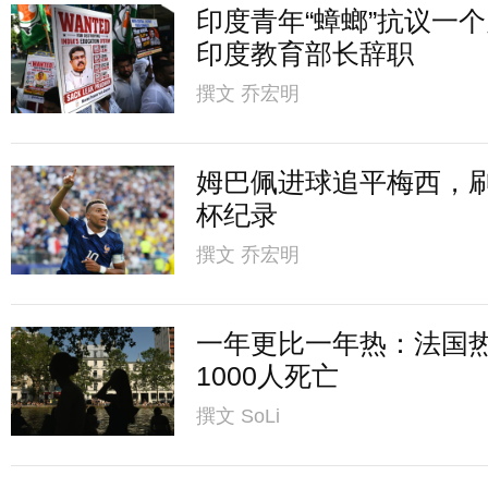
印度青年“蟑螂”抗议一
印度教育部长辞职
撰文
乔宏明
姆巴佩进球追平梅西，
杯纪录
撰文
乔宏明
一年更比一年热：法国
1000人死亡
撰文
SoLi