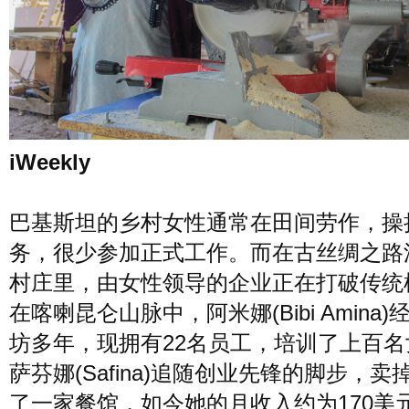
风尚
美容
时尚
明星
生活
文化
美食
旅游
iWeekly
周末
城市
玩物
巴基斯坦的乡村女性通常在田间劳作，操
务，很少参加正式工作。而在古丝绸之路
短片
时事
潮流
艺术
村庄里，由女性领导的企业正在打破传统
在喀喇昆仑山脉中，阿米娜(Bibi Amina
坊多年，现拥有22名员工，培训了上百名
萨芬娜(Safina)追随创业先锋的脚步，卖
了一家餐馆，如今她的月收入约为170美