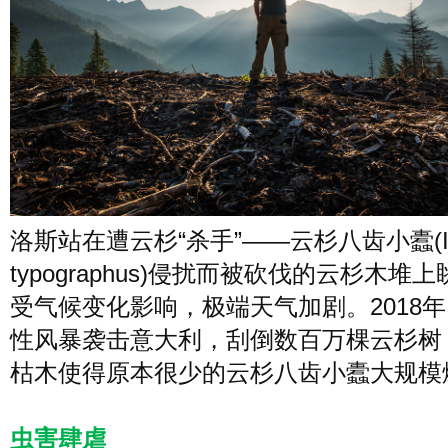
洛斯站在遭云杉“杀手”——云杉八齿小蠹(I
typographus)侵扰而被砍伐的云杉木堆
受气候变化影响，极端天气加剧。2018
性风暴袭击意大利，刮倒数百万棵云杉树
枯木使得原本很少的云杉八齿小蠹大规模
虫害肆虐