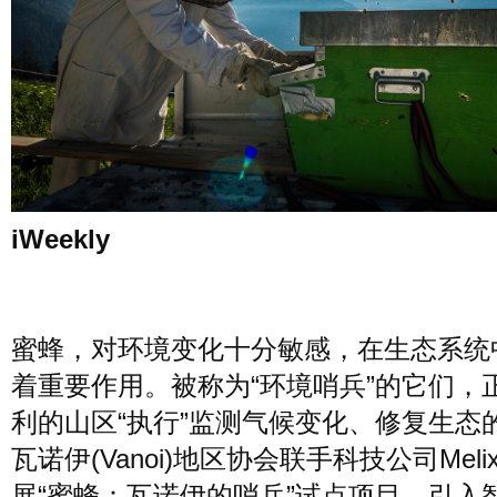
风尚
美容
时尚
明星
生活
文化
美食
旅游
周末
城市
玩物
iWeekly
短片
时事
潮流
艺术
蜜蜂，对环境变化十分敏感，在生态系统
着重要作用。被称为“环境哨兵”的它们，
利的山区“执行”监测气候变化、修复生态
瓦诺伊(Vanoi)地区协会联手科技公司Meli
展“蜜蜂：瓦诺伊的哨兵”试点项目，引入