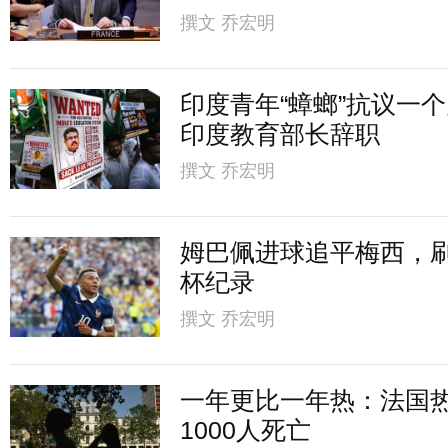
撰文
乔宏明
印度青年“蟑螂”抗议一
印度教育部长辞职
撰文
乔宏明
姆巴佩进球追平梅西，
杯纪录
撰文
乔宏明
一年更比一年热：法国
1000人死亡