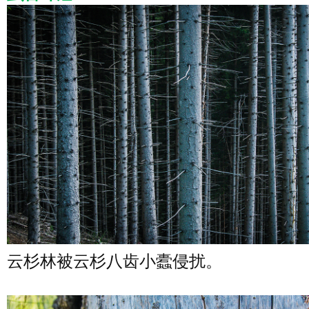
云杉林被云杉八齿小蠹侵扰。