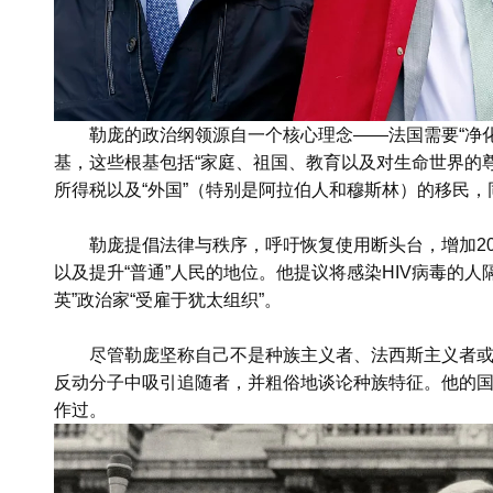
勒庞的政治纲领源自一个核心理念——法国需要“净
基，这些根基包括“家庭、祖国、教育以及对生命世界的尊
所得税以及“外国”（特别是阿拉伯人和穆斯林）的移民
勒庞提倡法律与秩序，呼吁恢复使用断头台，增加2
以及提升“普通”人民的地位。他提议将感染HIV病毒的
英”政治家“受雇于犹太组织”。
尽管勒庞坚称自己不是种族主义者、法西斯主义者
反动分子中吸引追随者，并粗俗地谈论种族特征。他的
作过。