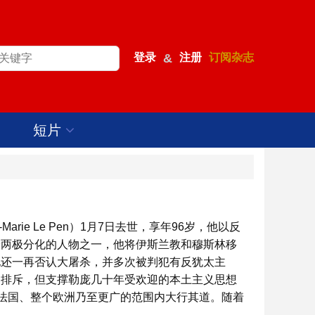
登录
&
注册
订阅杂志
短片
arie Le Pen）1月7日去世，享年96岁，他以反
最两极分化的人物之一，他将伊斯兰教和穆斯林移
他还一再否认大屠杀，并多次被判犯有反犹太主
到排斥，但支撑勒庞几十年受欢迎的本土主义思想
在法国、整个欧洲乃至更广的范围内大行其道。随着