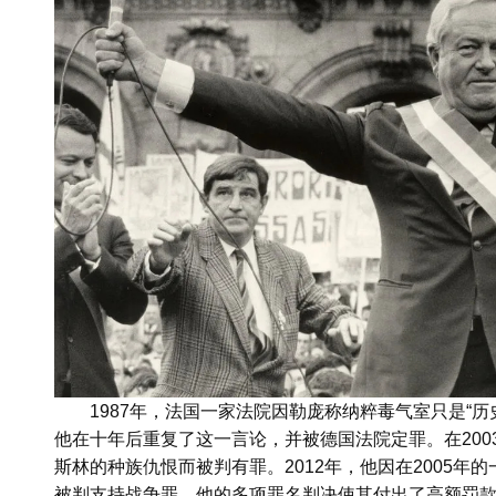
1987年，法国一家法院因勒庞称纳粹毒气室只是“
他在十年后重复了这一言论，并被德国法院定罪。在2003年
斯林的种族仇恨而被判有罪。2012年，他因在2005年
被判支持战争罪。他的多项罪名判决使其付出了高额罚