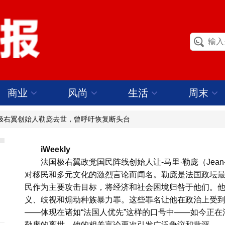
商业
风尚
生活
周末
国极右翼创始人勒庞去世，曾呼吁恢复断头台
iWeekly
法国极右翼政党国民阵线创始人让-马里·勒庞（Jean-M
对移民和多元文化的激烈言论而闻名。勒庞是法国政坛
民作为主要攻击目标，将经济和社会困境归咎于他们。
义、歧视和煽动种族暴力罪。这些罪名让他在政治上受
——体现在诸如“法国人优先”这样的口号中——如今正
勒庞的离世，他的相关言论再次引发广泛争议和批评。