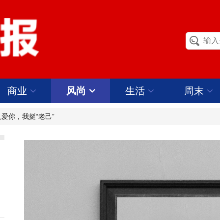
商业
风尚
生活
周末
人爱你，我挺“老己”